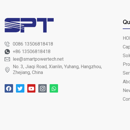
Qu
HO
0086 13506818418
Cap
+86 13506818418
Sol
lee@smartpowertech.net
Pro
No. 3, Jiaqi Road, Xianlin, Yuhang, Hangzhou,
Zhejiang, China
Ser
Abo
Ne
Con