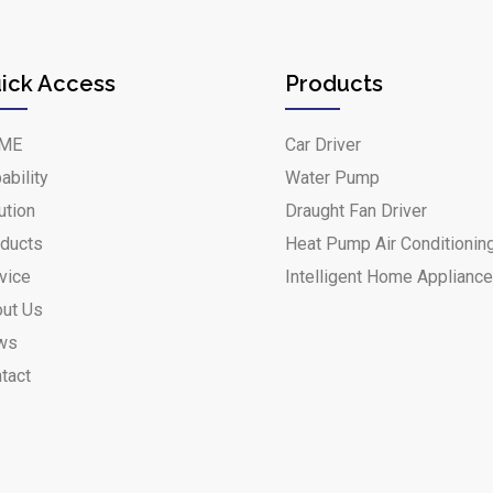
ick Access
Products
ME
Car Driver
ability
Water Pump
ution
Draught Fan Driver
ducts
Heat Pump Air Conditionin
vice
Intelligent Home Applianc
ut Us
ws
tact